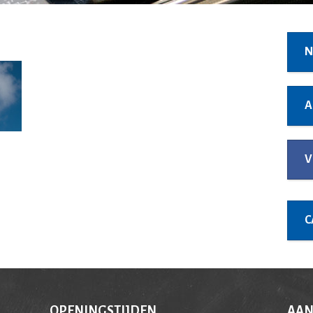
N
A
V
C
OPENINGSTIJDEN
AAN