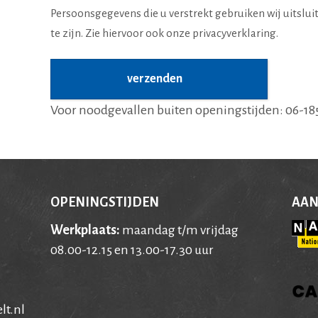
Persoonsgegevens die u verstrekt gebruiken wij uitslu
te zijn. Zie hiervoor ook onze
privacyverklaring
.
verzenden
Voor noodgevallen buiten openingstijden: 06-185
OPENINGSTIJDEN
AAN
Werkplaats:
maandag t/m vrijdag
08.00-12.15 en 13.00-17.30 uur
lt.nl