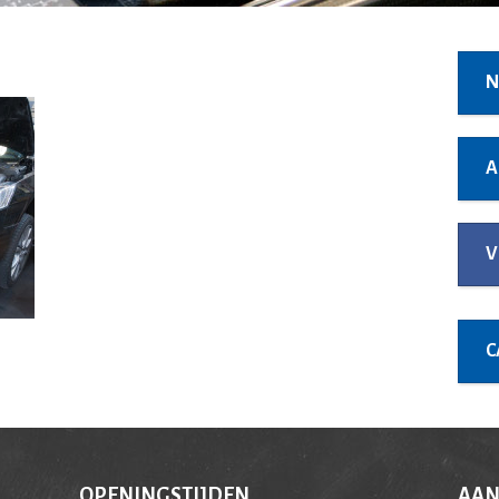
N
A
V
C
OPENINGSTIJDEN
AAN